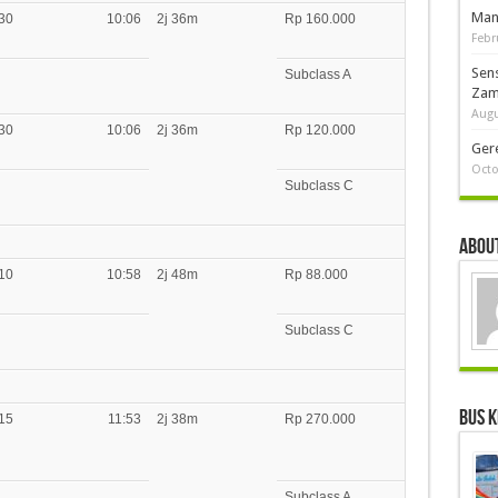
Man
30
10:06
2j 36m
Rp 160.000
Febr
Sen
Subclass A
Zam
Augu
30
10:06
2j 36m
Rp 120.000
Ger
Octo
Subclass C
About
10
10:58
2j 48m
Rp 88.000
Subclass C
Bus K
15
11:53
2j 38m
Rp 270.000
Subclass A