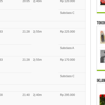
25
20:05
2j 40m
Rp 120.000
Subclass C
Toko
33
21:28
2j 55m
Rp 225.000
Subclass A
33
21:28
2j 55m
Rp 170.000
Subclass C
IKLAN
00
21:40
2j 40m
Rp 295.000