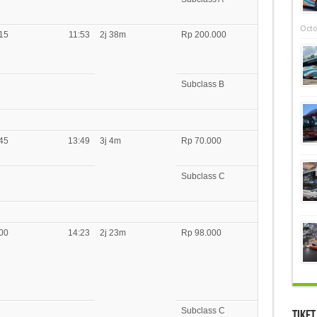
Octo
15
11:53
2j 38m
Rp 200.000
Subclass B
45
13:49
3j 4m
Rp 70.000
Subclass C
00
14:23
2j 23m
Rp 98.000
Subclass C
Tiket