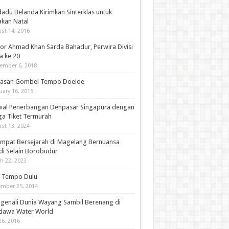
adu Belanda Kirimkan Sinterklas untuk
akan Natal
st 14, 2016
or Ahmad Khan Sarda Bahadur, Perwira Divisi
a ke 20
ember 6, 2018
asan Gombel Tempo Doeloe
uary 16, 2015
wal Penerbangan Denpasar Singapura dengan
ga Tiket Termurah
st 13, 2024
empat Bersejarah di Magelang Bernuansa
di Selain Borobudur
h 22, 2023
i Tempo Dulu
mber 25, 2014
genali Dunia Wayang Sambil Berenang di
dawa Water World
26, 2016