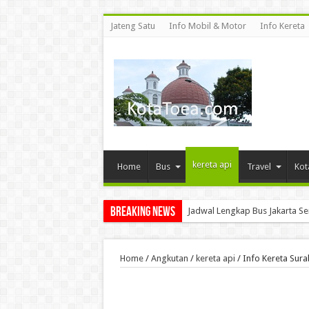
Jateng Satu
Info Mobil & Motor
Info Kereta
kereta api
Home
Bus
Travel
Kot
Breaking News
Jadwal Lengkap Bus Jakarta S
Home
/
Angkutan
/
kereta api
/
Info Kereta Sur