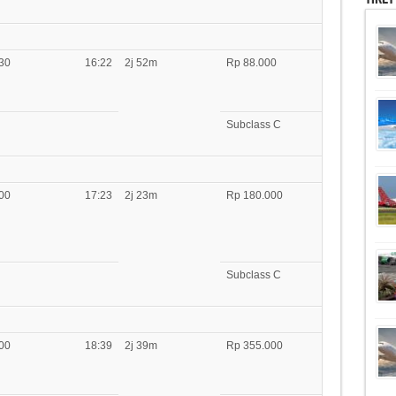
30
16:22
2j 52m
Rp 88.000
Subclass C
00
17:23
2j 23m
Rp 180.000
Subclass C
00
18:39
2j 39m
Rp 355.000