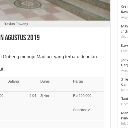
Serd
Ray
Augu
Stasiun Tawang
May
Indi
un Agustus 2019
Sept
Kaw
Febr
 Gubeng menuju Madiun yang terbaru di bulan
Jad
Har
t :
Augu
3 T
Datang
Durasi
Harga
Can
Marc
00
9:04
2j 4m
Rp 290.000
Tax
Dece
Subclass A
Men
Pan
July 