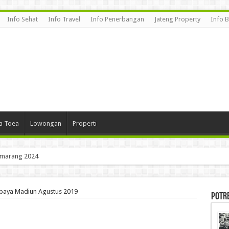
Info Sehat
Info Travel
Info Penerbangan
Jateng Property
Info 
a Toea
Lowongan
Properti
emarang 2024
abaya Madiun Agustus 2019
Potr