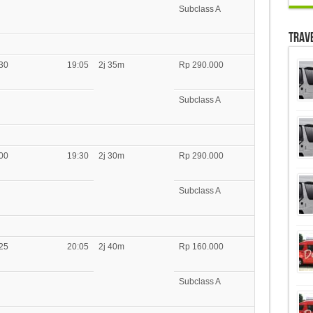
Subclass A
Trav
30
19:05
2j 35m
Rp 290.000
Subclass A
00
19:30
2j 30m
Rp 290.000
Subclass A
25
20:05
2j 40m
Rp 160.000
Subclass A