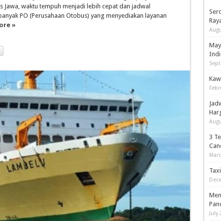
s Jawa, waktu tempuh menjadi lebih cepat dan jadwal
Serd
ni, banyak PO (Perusahaan Otobus) yang menyediakan layanan
Ray
ore »
Augu
May
Indi
Sept
Kaw
Febr
Jad
Har
Augu
3 T
Can
Marc
Tax
Dece
Men
Pan
July 