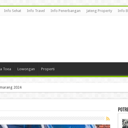
Info Sehat
Info Travel
Info Penerbangan
Jateng Property
Info 
a Toea
Lowongan
Properti
an? Kok Bukan Prambanan
Potr