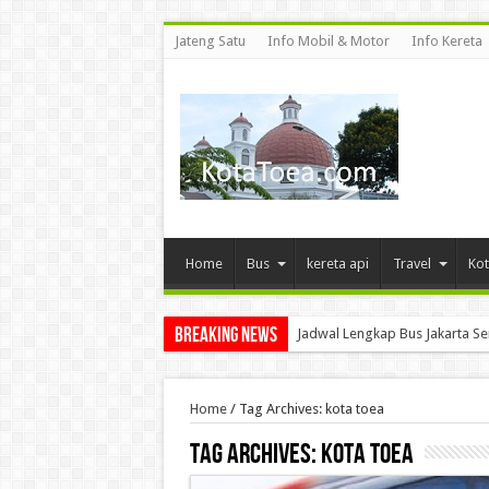
Jateng Satu
Info Mobil & Motor
Info Kereta
Home
Bus
kereta api
Travel
Kot
Breaking News
Asal Muasal Stasiun Bramban
Home
/
Tag Archives: kota toea
Tag Archives:
kota toea