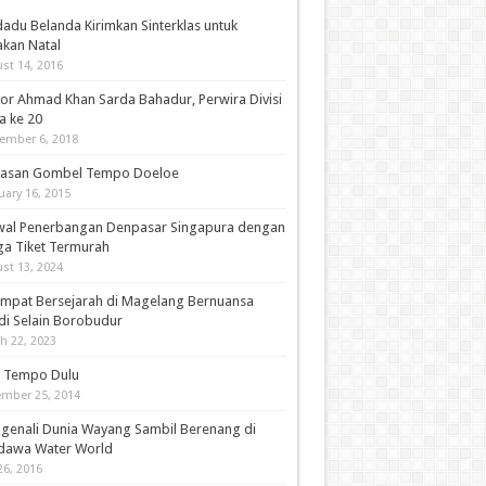
adu Belanda Kirimkan Sinterklas untuk
akan Natal
st 14, 2016
or Ahmad Khan Sarda Bahadur, Perwira Divisi
a ke 20
ember 6, 2018
asan Gombel Tempo Doeloe
uary 16, 2015
wal Penerbangan Denpasar Singapura dengan
ga Tiket Termurah
st 13, 2024
empat Bersejarah di Magelang Bernuansa
di Selain Borobudur
h 22, 2023
i Tempo Dulu
mber 25, 2014
genali Dunia Wayang Sambil Berenang di
dawa Water World
26, 2016