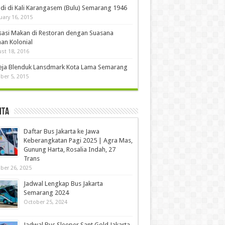
di di Kali Karangasem (Bulu) Semarang 1946
uary 16, 2015
sasi Makan di Restoran dengan Suasana
an Kolonial
st 18, 2016
eja Blenduk Lansdmark Kota Lama Semarang
ber 5, 2015
ita
Daftar Bus Jakarta ke Jawa
Keberangkatan Pagi 2025 | Agra Mas,
Gunung Harta, Rosalia Indah, 27
Trans
ber 26, 2025
Jadwal Lengkap Bus Jakarta
Semarang 2024
October 25, 2024
Jadwal Bus Sleeper Sant Gold Jakarta