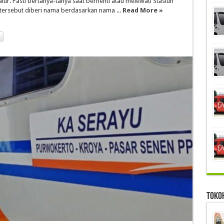
lur. Pasti bertanya-tanya saat berhenti atau melewati Stasiun
rsebut diberi nama berdasarkan nama ...
Read More »
Toko