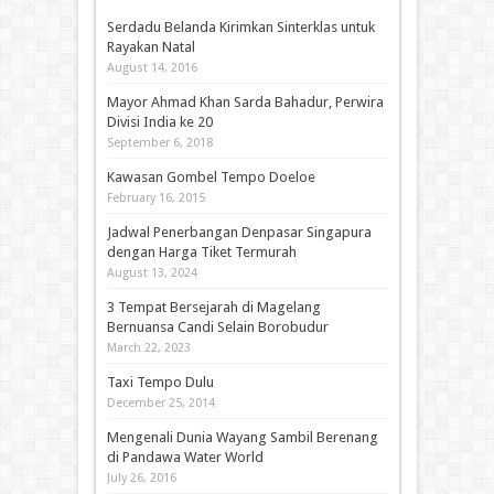
Serdadu Belanda Kirimkan Sinterklas untuk
Rayakan Natal
August 14, 2016
Mayor Ahmad Khan Sarda Bahadur, Perwira
Divisi India ke 20
September 6, 2018
Kawasan Gombel Tempo Doeloe
February 16, 2015
Jadwal Penerbangan Denpasar Singapura
dengan Harga Tiket Termurah
August 13, 2024
3 Tempat Bersejarah di Magelang
Bernuansa Candi Selain Borobudur
March 22, 2023
Taxi Tempo Dulu
December 25, 2014
Mengenali Dunia Wayang Sambil Berenang
di Pandawa Water World
July 26, 2016