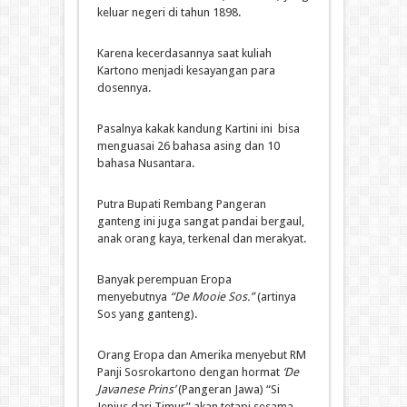
keluar negeri di tahun 1898.
Karena kecerdasannya saat kuliah
Kartono menjadi kesayangan para
dosennya.
Pasalnya kakak kandung Kartini ini bisa
menguasai 26 bahasa asing dan 10
bahasa Nusantara.
Putra Bupati Rembang Pangeran
ganteng ini juga sangat pandai bergaul,
anak orang kaya, terkenal dan merakyat.
Banyak perempuan Eropa
menyebutnya
“De Mooie Sos.”
(artinya
Sos yang ganteng).
Orang Eropa dan Amerika menyebut RM
Panji Sosrokartono dengan hormat
‘De
Javanese Prins’
(Pangeran Jawa) “Si
Jenius dari Timur” akan tetapi sesama