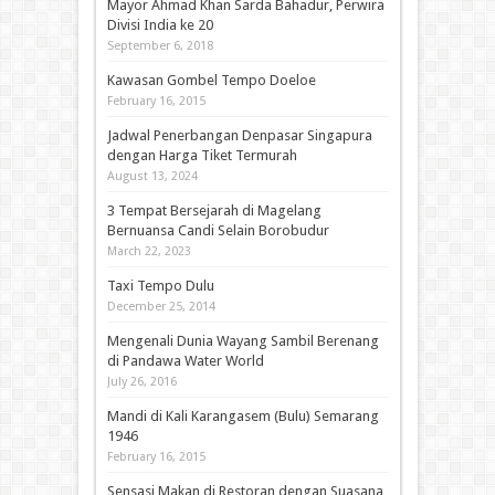
Mayor Ahmad Khan Sarda Bahadur, Perwira
Divisi India ke 20
September 6, 2018
Kawasan Gombel Tempo Doeloe
February 16, 2015
Jadwal Penerbangan Denpasar Singapura
dengan Harga Tiket Termurah
August 13, 2024
3 Tempat Bersejarah di Magelang
Bernuansa Candi Selain Borobudur
March 22, 2023
Taxi Tempo Dulu
December 25, 2014
Mengenali Dunia Wayang Sambil Berenang
di Pandawa Water World
July 26, 2016
Mandi di Kali Karangasem (Bulu) Semarang
1946
February 16, 2015
Sensasi Makan di Restoran dengan Suasana