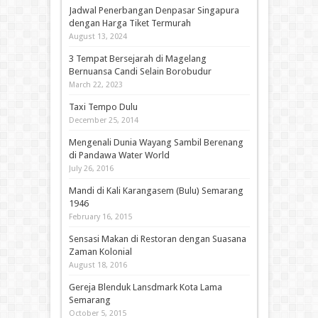
Jadwal Penerbangan Denpasar Singapura
dengan Harga Tiket Termurah
August 13, 2024
3 Tempat Bersejarah di Magelang
Bernuansa Candi Selain Borobudur
March 22, 2023
Taxi Tempo Dulu
December 25, 2014
Mengenali Dunia Wayang Sambil Berenang
di Pandawa Water World
July 26, 2016
Mandi di Kali Karangasem (Bulu) Semarang
1946
February 16, 2015
Sensasi Makan di Restoran dengan Suasana
Zaman Kolonial
August 18, 2016
Gereja Blenduk Lansdmark Kota Lama
Semarang
October 5, 2015