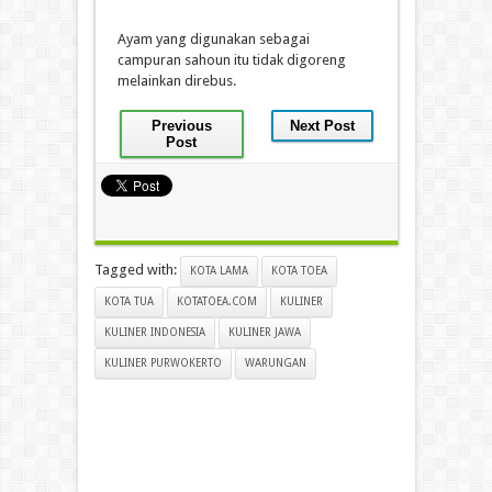
Ayam yang digunakan sebagai
campuran sahoun itu tidak digoreng
melainkan direbus.
Previous
Next Post
Post
Tagged with:
KOTA LAMA
KOTA TOEA
KOTA TUA
KOTATOEA.COM
KULINER
KULINER INDONESIA
KULINER JAWA
KULINER PURWOKERTO
WARUNGAN