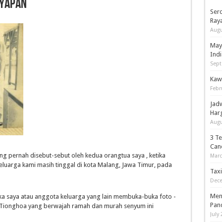
nyapan
Serd
Ray
Augu
May
Indi
Sept
Kaw
Febr
Jad
Har
Augu
3 T
Can
 pernah disebut-sebut oleh kedua orangtua saya , ketika
Marc
luarga kami masih tinggal di kota Malang, Jawa Timur, pada
Tax
Dece
Men
ika saya atau anggota keluarga yang lain membuka-buka foto -
Pan
 Tionghoa yang berwajah ramah dan murah senyum ini
July 