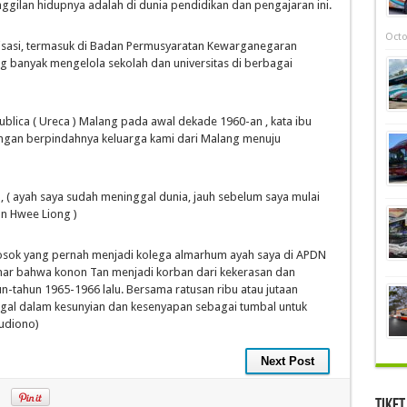
ggilan hidupnya adalah di dunia pendidikan dan pengajaran ini.
Octo
anisasi, termasuk di Badan Permusyaratan Kewarganegaran
ng banyak mengelola sekolah dan universitas di berbagai
Publica ( Ureca ) Malang pada awal dekade 1960-an , kata ibu
ngan berpindahnya keluarga kami dari Malang menuju
ya, ( ayah saya sudah meninggal dunia, jauh sebelum saya mulai
an Hwee Liong )
 sosok yang pernah menjadi kolega almarhum ayah saya di APDN
mar bahwa konon Tan menjadi korban dari kekerasan dan
n-tahun 1965-1966 lalu. Bersama ratusan ribu atau jutaan
ggal dalam kesunyian dan kesenyapan sebagai tumbal untuk
Budiono)
Next Post
Tiket