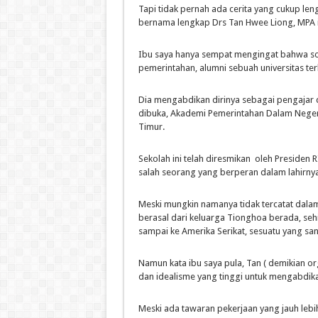
Tapi tidak pernah ada cerita yang cukup len
bernama lengkap Drs Tan Hwee Liong, MPA i
Ibu saya hanya sempat mengingat bahwa sos
pemerintahan, alumni sebuah universitas te
Dia mengabdikan dirinya sebagai pengajar d
dibuka, Akademi Pemerintahan Dalam Negeri 
Timur.
Sekolah ini telah diresmikan oleh Presiden 
salah seorang yang berperan dalam lahirny
Meski mungkin namanya tidak tercatat dalam
berasal dari keluarga Tionghoa berada, se
sampai ke Amerika Serikat, sesuatu yang sa
Namun kata ibu saya pula, Tan ( demikian o
dan idealisme yang tinggi untuk mengabdika
Meski ada tawaran pekerjaan yang jauh lebi