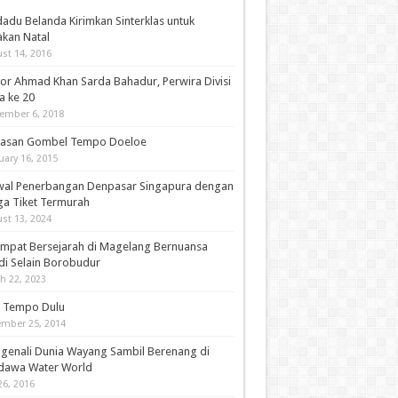
adu Belanda Kirimkan Sinterklas untuk
akan Natal
st 14, 2016
or Ahmad Khan Sarda Bahadur, Perwira Divisi
a ke 20
ember 6, 2018
asan Gombel Tempo Doeloe
uary 16, 2015
wal Penerbangan Denpasar Singapura dengan
ga Tiket Termurah
st 13, 2024
empat Bersejarah di Magelang Bernuansa
di Selain Borobudur
h 22, 2023
i Tempo Dulu
mber 25, 2014
genali Dunia Wayang Sambil Berenang di
dawa Water World
26, 2016