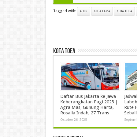
Tagged with:
APDN
KOTA LAMA
KOTA TOEA
kota toea
Daftar Bus Jakarta ke Jawa
Jadwa
Keberangkatan Pagi 2025 |
Labob
Agra Mas, Gunung Harta,
Rute F
Rosalia Indah, 27 Trans
Sebal
October 26, 2025
Septemb