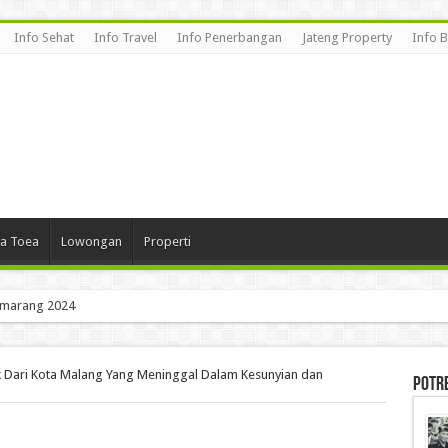
Info Sehat
Info Travel
Info Penerbangan
Jateng Property
Info 
a Toea
Lowongan
Properti
emarang 2024
k Dari Kota Malang Yang Meninggal Dalam Kesunyian dan
Potr