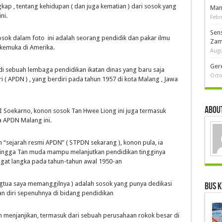
gkap , tentang kehidupan ( dan juga kematian ) dari sosok yang
Man
ni.
Febr
Sen
ok dalam foto ini adalah seorang pendidik dan pakar ilmu
Zam
rkemuka di Amerika.
Augu
Ger
i sebuah lembaga pendidikan ikatan dinas yang baru saja
Octo
( APDN ) , yang berdiri pada tahun 1957 di kota Malang , Jawa
About
RI Soekarno, konon sosok Tan Hwee Liong ini juga termasuk
a APDN Malang ini.
 “sejarah resmi APDN” ( STPDN sekarang ), konon pula, ia
hingga Tan muda mampu melanjutkan pendidikan tingginya
ngat langka pada tahun-tahun awal 1950-an
rgtua saya memanggilnya ) adalah sosok yang punya dedikasi
Bus K
n diri sepenuhnya di bidang pendidikan
h menjanjikan, termasuk dari sebuah perusahaan rokok besar di