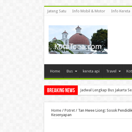
Jateng Satu
Info Mobil & Motor
Info Kereta
Home
Bus
kereta api
Travel
Kot
Breaking News
Jadwal Lengkap Bus Jakarta S
Home
/
Potret
/
Tan Hwee Liong: Sosok Pendidi
Kesenyapan