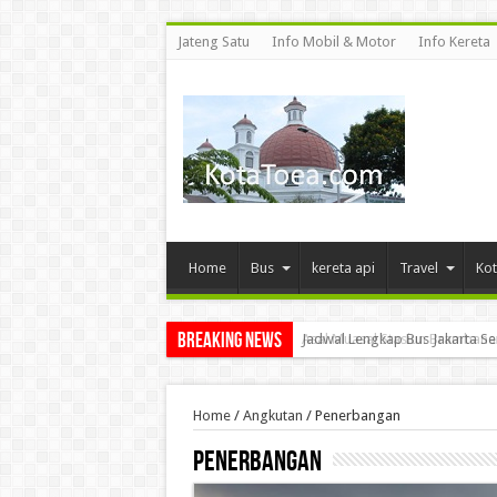
Jateng Satu
Info Mobil & Motor
Info Kereta
Home
Bus
kereta api
Travel
Kot
Breaking News
Asal Muasal Stasiun Bramban
Home
/
Angkutan
/
Penerbangan
Penerbangan