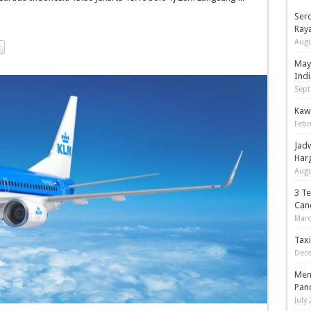
Serd
Ray
Augu
May
Indi
Sept
Kaw
Febr
Jad
Har
Augu
3 T
Can
Marc
Tax
Dece
Men
Pan
July 