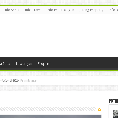
Info Sehat
Info Travel
Info Penerbangan
Jateng Property
Info 
a Toea
Lowongan
Properti
an? Kok Bukan Prambanan
Potr