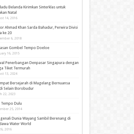
adu Belanda Kirimkan Sinterklas untuk
akan Natal
st 14, 2016
or Ahmad Khan Sarda Bahadur, Perwira Divisi
a ke 20
ember 6, 2018
asan Gombel Tempo Doeloe
uary 16, 2015
wal Penerbangan Denpasar Singapura dengan
ga Tiket Termurah
st 13, 2024
empat Bersejarah di Magelang Bernuansa
di Selain Borobudur
h 22, 2023
i Tempo Dulu
mber 25, 2014
genali Dunia Wayang Sambil Berenang di
dawa Water World
26, 2016