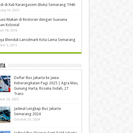
di di Kali Karangasem (Bulu) Semarang 1946
uary 16, 2015
sasi Makan di Restoran dengan Suasana
an Kolonial
st 18, 2016
eja Blenduk Lansdmark Kota Lama Semarang
ber 5, 2015
ita
Daftar Bus Jakarta ke Jawa
Keberangkatan Pagi 2025 | Agra Mas,
Gunung Harta, Rosalia Indah, 27
Trans
ber 26, 2025
Jadwal Lengkap Bus Jakarta
Semarang 2024
October 25, 2024
Jadwal Bus Sleeper Sant Gold Jakarta