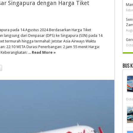
ar Singapura dengan Harga Tiket
Man
Febr
Sen
Zam
apura pada 14 Agustus 2024 Berdasarkan Harga Tiket
Augu
n langsung dari Denpasar (DPS) ke Singapura (SIN) pada 14
Ger
et termurah hingga termahal: Jetstar Asia Airways Waktu
Octo
n: 22:10 WITA Durasi Penerbangan: 2 jam 55 menit Harga:
Keberangkatan: ...
Read More »
Bus K
Octo