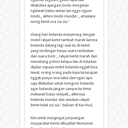
dilakokna ajangasi londo mengetan
nglewati bates wetan lan nggo ngusir
londo,, akhire londo mundur ,, amukane
wong kemit ora sia sia ”
(Siang hari belanda menyerang dengan
mobil rakyat kemit tambah marah karena
belanda datang lagi saat itu di kemit
yang terdengar hanya suara tembakan
dan suara bom ,, rakyat kemit marah dan
menebang pohon kelapa lalu di tidurkan
dijalan supaya mobil belanda nggak bisa
lewat, orang orang pada kaya kesurupan
nggak punya rasa takut dan ngeri apa
saja dilakukan untuk mengusir belanda
agar belanda jangan sampai ke timur
melewati batas wilayah,, akhirnya
belanda mundur dan amukan rakyat
kemit tidak sia sia,” (tulisan di Kas Kus).
Kini untuk mengingat perjuangan
masyarakat Kemit dibuatlah Monumen