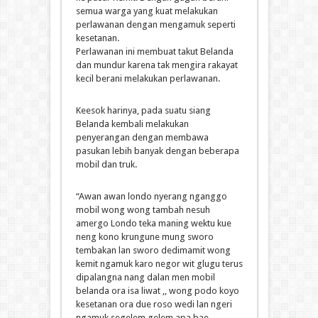
semua warga yang kuat melakukan
perlawanan dengan mengamuk seperti
kesetanan.
Perlawanan ini membuat takut Belanda
dan mundur karena tak mengira rakayat
kecil berani melakukan perlawanan.
Keesok harinya, pada suatu siang
Belanda kembali melakukan
penyerangan dengan membawa
pasukan lebih banyak dengan beberapa
mobil dan truk.
“Awan awan londo nyerang nganggo
mobil wong wong tambah nesuh
amergo Londo teka maning wektu kue
neng kono krungune mung sworo
tembakan lan sworo dedimamit wong
kemit ngamuk karo negor wit glugu terus
dipalangna nang dalan men mobil
belanda ora isa liwat ,, wong podo koyo
kesetanan ora due roso wedi lan ngeri
ngamuk segelem gelem apa bae