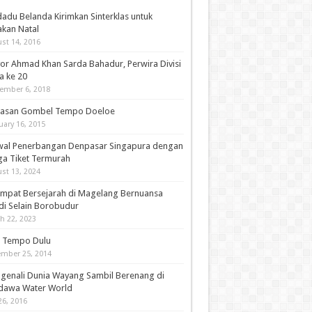
adu Belanda Kirimkan Sinterklas untuk
akan Natal
st 14, 2016
or Ahmad Khan Sarda Bahadur, Perwira Divisi
a ke 20
ember 6, 2018
asan Gombel Tempo Doeloe
uary 16, 2015
wal Penerbangan Denpasar Singapura dengan
ga Tiket Termurah
st 13, 2024
empat Bersejarah di Magelang Bernuansa
di Selain Borobudur
h 22, 2023
i Tempo Dulu
mber 25, 2014
genali Dunia Wayang Sambil Berenang di
dawa Water World
26, 2016