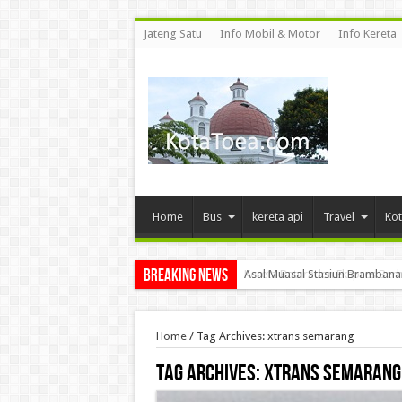
Jateng Satu
Info Mobil & Motor
Info Kereta
Home
Bus
kereta api
Travel
Kot
Breaking News
Kereta Baturaden Ekspres Berh
Home
/
Tag Archives: xtrans semarang
Tag Archives:
xtrans semarang