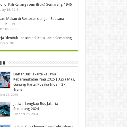
di di Kali Karangasem (Bulu) Semarang 1946
uary 16, 2015
sasi Makan di Restoran dengan Suasana
an Kolonial
st 18, 2016
eja Blenduk Lansdmark Kota Lama Semarang
ber 5, 2015
ita
Daftar Bus Jakarta ke Jawa
Keberangkatan Pagi 2025 | Agra Mas,
Gunung Harta, Rosalia Indah, 27
Trans
ber 26, 2025
Jadwal Lengkap Bus Jakarta
Semarang 2024
October 25, 2024
Jadwal Bus Sleeper Sant Gold Jakarta