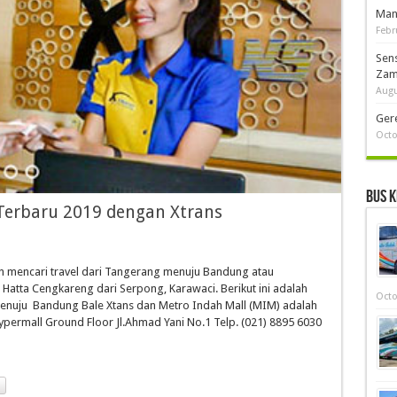
Man
Febr
Sen
Zam
Augu
Ger
Octo
Bus K
Terbaru 2019 dengan Xtrans
mencari travel dari Tangerang menuju Bandung atau
 Hatta Cengkareng dari Serpong, Karawaci. Berikut ini adalah
Octo
menuju Bandung Bale Xtans dan Metro Indah Mall (MIM) adalah
permall Ground Floor Jl.Ahmad Yani No.1 Telp. (021) 8895 6030