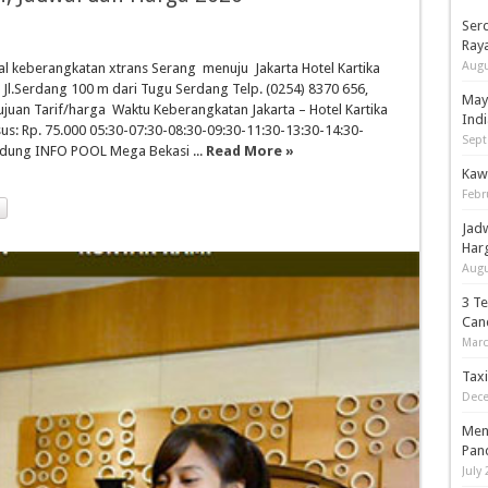
Serd
Ray
Augu
 keberangkatan xtrans Serang menuju Jakarta Hotel Kartika
Jl.Serdang 100 m dari Tugu Serdang Telp. (0254) 8370 656,
May
an Tarif/harga Waktu Keberangkatan Jakarta – Hotel Kartika
Indi
s: Rp. 75.000 05:30-07:30-08:30-09:30-11:30-13:30-14:30-
Sept
andung INFO POOL Mega Bekasi ...
Read More »
Kaw
Febr
Jad
Har
Augu
3 T
Can
Marc
Tax
Dece
Men
Pan
July 