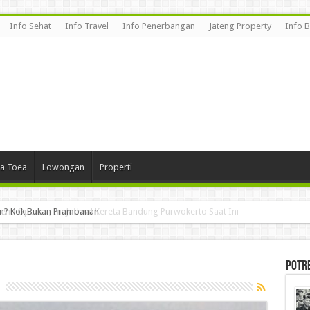
Info Sehat
Info Travel
Info Penerbangan
Jateng Property
Info 
a Toea
Lowongan
Properti
enti Operasi, Ini Jadwal Kereta Bandung Purwokerto Saat Ini
Potr