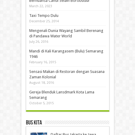
Bernuansa Candi Selain Borobudur
March 22, 2023
Taxi Tempo Dulu
December 25, 2014
Mengenali Dunia Wayang Sambil Berenang
di Pandawa Water World
July 26, 2016
Mandi di Kali Karangasem (Bulu) Semarang
1946
February 16, 2015
Sensasi Makan di Restoran dengan Suasana
Zaman Kolonial
August 18, 2016
Gereja Blenduk Lansdmark Kota Lama
Semarang
October 5, 2015
Bus Kita
Daftar Bus Jakarta ke Jawa