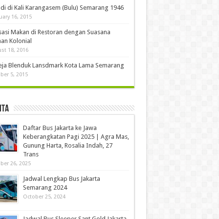
di di Kali Karangasem (Bulu) Semarang 1946
uary 16, 2015
sasi Makan di Restoran dengan Suasana
an Kolonial
st 18, 2016
eja Blenduk Lansdmark Kota Lama Semarang
ber 5, 2015
ita
Daftar Bus Jakarta ke Jawa
Keberangkatan Pagi 2025 | Agra Mas,
Gunung Harta, Rosalia Indah, 27
Trans
ber 26, 2025
Jadwal Lengkap Bus Jakarta
Semarang 2024
October 25, 2024
Jadwal Bus Sleeper Sant Gold Jakarta