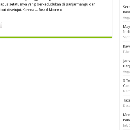
dihapus setatusnya yang berkedudukan di Banjarmangu dan
Serd
t disetujui. Karena ...
Read More »
Ray
Augu
May
Indi
Sept
Kaw
Febr
Jad
Har
Augu
3 T
Can
Marc
Tax
Dece
Men
Pan
July 