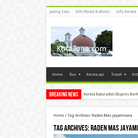
Jateng Satu
Info Mobil & Motor
Info Kereta
Home
Bus
kereta api
Travel
Kot
Breaking News
Kereta Baturaden Ekspres Berh
Home
/
Tag Archives: Raden Mas Jayamisena
Tag Archives:
Raden Mas Jayam