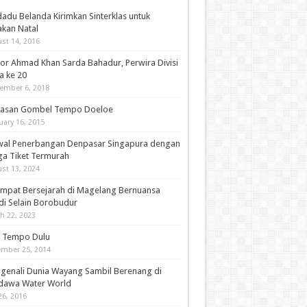
adu Belanda Kirimkan Sinterklas untuk
akan Natal
st 14, 2016
or Ahmad Khan Sarda Bahadur, Perwira Divisi
a ke 20
ember 6, 2018
asan Gombel Tempo Doeloe
uary 16, 2015
wal Penerbangan Denpasar Singapura dengan
ga Tiket Termurah
st 13, 2024
empat Bersejarah di Magelang Bernuansa
di Selain Borobudur
h 22, 2023
i Tempo Dulu
mber 25, 2014
genali Dunia Wayang Sambil Berenang di
dawa Water World
26, 2016