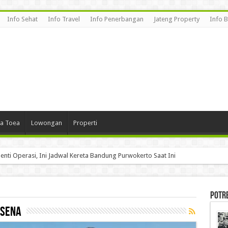
Info Sehat
Info Travel
Info Penerbangan
Jateng Property
Info 
a Toea
Lowongan
Properti
enti Operasi, Ini Jadwal Kereta Bandung Purwokerto Saat Ini
Potr
isena