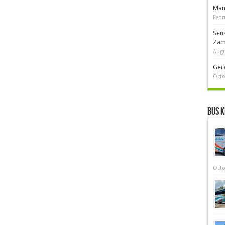
Man
Febr
Sen
Zam
Augu
Ger
Octo
Bus K
Octo