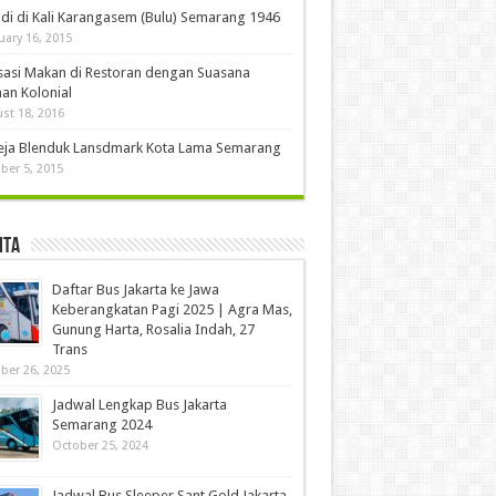
di di Kali Karangasem (Bulu) Semarang 1946
uary 16, 2015
sasi Makan di Restoran dengan Suasana
an Kolonial
st 18, 2016
eja Blenduk Lansdmark Kota Lama Semarang
ber 5, 2015
ita
Daftar Bus Jakarta ke Jawa
Keberangkatan Pagi 2025 | Agra Mas,
Gunung Harta, Rosalia Indah, 27
Trans
ber 26, 2025
Jadwal Lengkap Bus Jakarta
Semarang 2024
October 25, 2024
Jadwal Bus Sleeper Sant Gold Jakarta