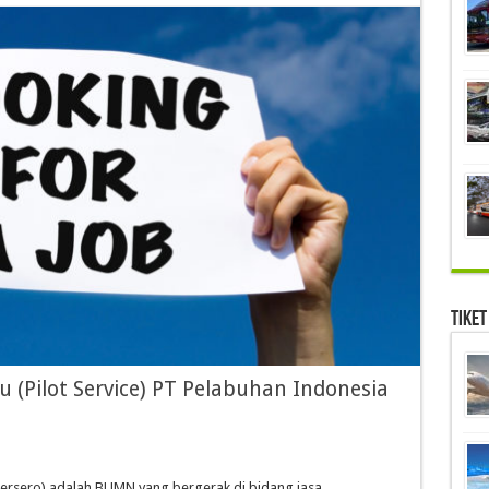
Tiket
(Pilot Service) PT Pelabuhan Indonesia
ersero) adalah BUMN yang bergerak di bidang jasa