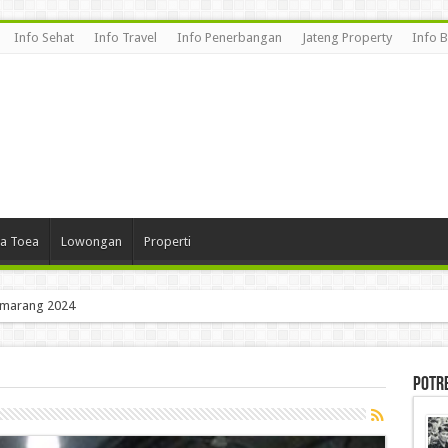
Info Sehat
Info Travel
Info Penerbangan
Jateng Property
Info 
a Toea
Lowongan
Properti
emarang 2024
Potr