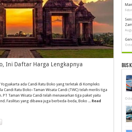
Man
Febr
Sen
Zam
Augu
Ger
Octo
o, Ini Daftar Harga Lengkapnya
Bus K
n Yogyakarta ada Candi Ratu Boko yang terletak di Kompleks
la Candi Ratu Boko–Taman Wisata Candi (TWC) telah merilis tiga
. PT Taman Wisata Candi telah menawarkan tiga paket yaitu
Octo
nd. Fasilitas yang dibawa juga berbeda-beda, Boko ...
Read