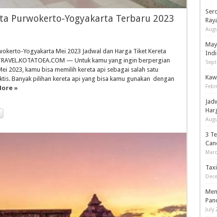
Serd
eta Purwokerto-Yogyakarta Terbaru 2023
Ray
Augu
May
rwokerto-Yogyakarta Mei 2023 Jadwal dan Harga Tiket Kereta
Indi
3 TRAVEL.KOTATOEA.COM — Untuk kamu yang ingin berpergian
Sept
ei 2023, kamu bisa memilih kereta api sebagai salah satu
Kaw
ktis. Banyak pilihan kereta api yang bisa kamu gunakan dengan
Febr
ore »
Jad
Har
Augu
3 T
Can
Marc
Tax
Dece
Men
Pan
July 