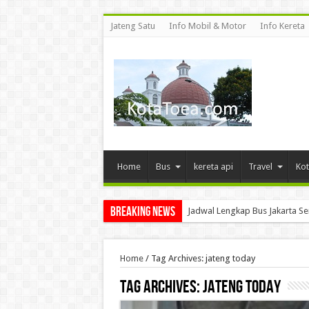
Jateng Satu
Info Mobil & Motor
Info Kereta
Home
Bus
kereta api
Travel
Kot
Breaking News
Jadwal Lengkap Bus Jakarta S
Home
/
Tag Archives: jateng today
Tag Archives:
jateng today