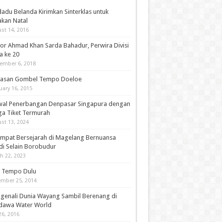
adu Belanda Kirimkan Sinterklas untuk
akan Natal
st 14, 2016
or Ahmad Khan Sarda Bahadur, Perwira Divisi
a ke 20
ember 6, 2018
asan Gombel Tempo Doeloe
uary 16, 2015
wal Penerbangan Denpasar Singapura dengan
ga Tiket Termurah
st 13, 2024
empat Bersejarah di Magelang Bernuansa
di Selain Borobudur
h 22, 2023
i Tempo Dulu
mber 25, 2014
genali Dunia Wayang Sambil Berenang di
dawa Water World
26, 2016