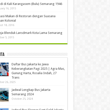
di di Kali Karangasem (Bulu) Semarang 1946
uary 16, 2015
sasi Makan di Restoran dengan Suasana
an Kolonial
st 18, 2016
eja Blenduk Lansdmark Kota Lama Semarang
ber 5, 2015
ita
Daftar Bus Jakarta ke Jawa
Keberangkatan Pagi 2025 | Agra Mas,
Gunung Harta, Rosalia Indah, 27
Trans
ber 26, 2025
Jadwal Lengkap Bus Jakarta
Semarang 2024
October 25, 2024
Jadwal Bus Sleeper Sant Gold Jakarta