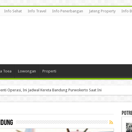
Info Sehat
Info Travel
Info Penerbangan
Jateng Property
Info 
a Toea
Lowongan
Properti
enti Operasi, Ini Jadwal Kereta Bandung Purwokerto Saat Ini
Potr
ndung