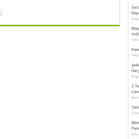
Serd
Ray
Augu
May
Indi
Sept
Kaw
Febr
Jad
Har
Augu
3 T
Can
Marc
Tax
Dece
Men
Pan
July 