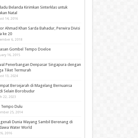
adu Belanda Kirimkan Sinterklas untuk
akan Natal
st 14, 2016
or Ahmad Khan Sarda Bahadur, Perwira Divisi
a ke 20
ember 6, 2018
asan Gombel Tempo Doeloe
uary 16, 2015
wal Penerbangan Denpasar Singapura dengan
ga Tiket Termurah
st 13, 2024
empat Bersejarah di Magelang Bernuansa
di Selain Borobudur
h 22, 2023
i Tempo Dulu
mber 25, 2014
genali Dunia Wayang Sambil Berenang di
dawa Water World
26, 2016