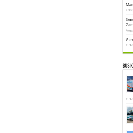
Man
Febr
Sen
Zam
Augu
Ger
Octo
Bus K
Octo