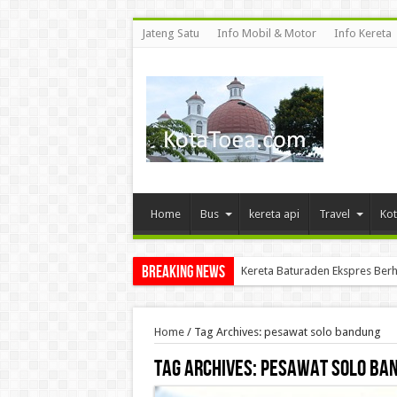
Jateng Satu
Info Mobil & Motor
Info Kereta
Home
Bus
kereta api
Travel
Kot
Breaking News
Kereta Baturaden Ekspres Berh
Home
/
Tag Archives: pesawat solo bandung
Tag Archives:
pesawat solo ba