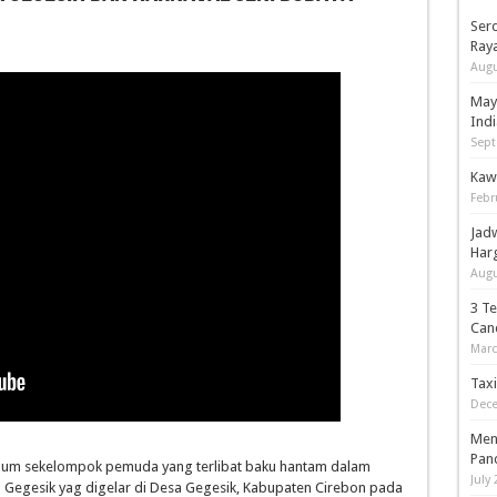
Serd
Ray
Augu
May
Indi
Sept
Kaw
Febr
Jad
Har
Augu
3 T
Can
Marc
Tax
Dece
Men
Pan
m sekelompok pemuda yang terlibat baku hantam dalam
July 
a Gegesik yag digelar di Desa Gegesik, Kabupaten Cirebon pada