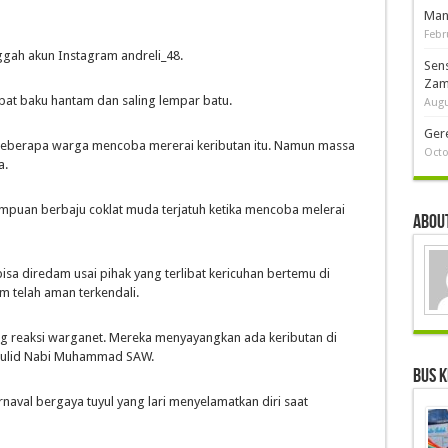
Man
Febr
nggah akun Instagram andreli_48.
Sen
Zam
ibat baku hantam dan saling lempar batu.
Augu
Ger
 beberapa warga mencoba mererai keributan itu. Namun massa
Octo
a.
empuan berbaju coklat muda terjatuh ketika mencoba melerai
About
bisa diredam usai pihak yang terlibat kericuhan bertemu di
aim telah aman terkendali.
ng reaksi warganet. Mereka menyayangkan ada keributan di
Maulid Nabi Muhammad SAW.
Bus K
naval bergaya tuyul yang lari menyelamatkan diri saat