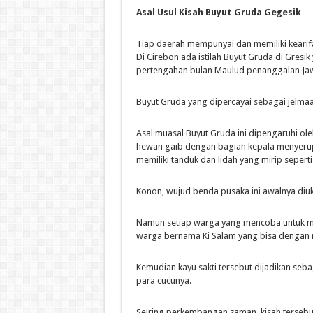
Asal Usul Kisah Buyut Gruda Gegesik
Tiap daerah mempunyai dan memiliki kearifa
Di Cirebon ada istilah Buyut Gruda di Gres
pertengahan bulan Maulud penanggalan Ja
Buyut Gruda yang dipercayai sebagai jelmaa
Asal muasal Buyut Gruda ini dipengaruhi ol
hewan gaib dengan bagian kepala menyerupa
memiliki tanduk dan lidah yang mirip seperti
Konon, wujud benda pusaka ini awalnya diuk
Namun setiap warga yang mencoba untuk me
warga bernama Ki Salam yang bisa dengan 
Kemudian kayu sakti tersebut dijadikan seba
para cucunya.
Seiring perkembangan zaman, kisah tersebut t