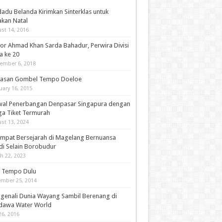
adu Belanda Kirimkan Sinterklas untuk
akan Natal
st 14, 2016
or Ahmad Khan Sarda Bahadur, Perwira Divisi
a ke 20
ember 6, 2018
asan Gombel Tempo Doeloe
uary 16, 2015
wal Penerbangan Denpasar Singapura dengan
ga Tiket Termurah
st 13, 2024
empat Bersejarah di Magelang Bernuansa
di Selain Borobudur
h 22, 2023
i Tempo Dulu
mber 25, 2014
genali Dunia Wayang Sambil Berenang di
dawa Water World
26, 2016