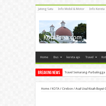
Jateng Satu
Info Mobil & Motor
Info Kereta
Home
Bus
kereta api
Travel
Kot
Breaking News
MAULWI Saelan Mantan Wakil 
Home
/
KOTA
/
Cirebon
/
Asal Usul Kisah Buyut