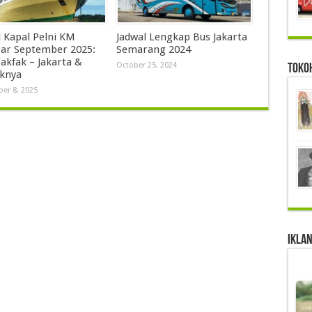
l Kapal Pelni KM
Jadwal Lengkap Bus Jakarta
ar September 2025:
Semarang 2024
akfak – Jakarta &
Toko
October 25, 2024
iknya
er 8, 2025
IKLAN