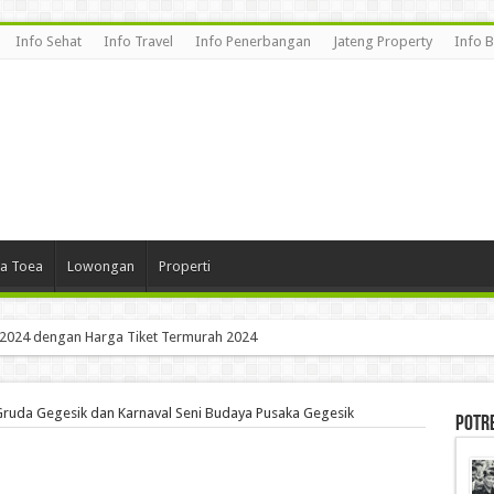
Info Sehat
Info Travel
Info Penerbangan
Jateng Property
Info 
a Toea
Lowongan
Properti
Komandan Tjakrabirawa, Pasukan Penjaga Sukarno
 Gruda Gegesik dan Karnaval Seni Budaya Pusaka Gegesik
Potr